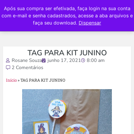
Após sua compra ser efetivada, faça login na sua conta
com e-mail e senha cadastrados, acesse a aba arquivos e
faça seu download.
Dispensar
TAG PARA KIT JUNINO
Rosane Souza
junho 17, 2021
8:00 am
2 Comentários
Início
»
TAG PARA KIT JUNINO