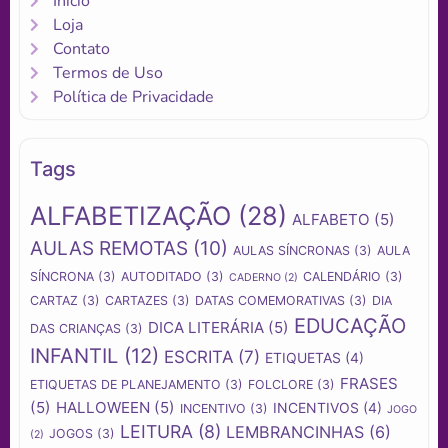
Início
Loja
Contato
Termos de Uso
Política de Privacidade
Tags
ALFABETIZAÇÃO
(28)
ALFABETO
(5)
AULAS REMOTAS
(10)
AULAS SÍNCRONAS
(3)
AULA
SÍNCRONA
(3)
AUTODITADO
(3)
CALENDÁRIO
(3)
CADERNO
(2)
CARTAZ
(3)
CARTAZES
(3)
DATAS COMEMORATIVAS
(3)
DIA
EDUCAÇÃO
DICA LITERÁRIA
(5)
DAS CRIANÇAS
(3)
INFANTIL
(12)
ESCRITA
(7)
ETIQUETAS
(4)
FRASES
ETIQUETAS DE PLANEJAMENTO
(3)
FOLCLORE
(3)
(5)
HALLOWEEN
(5)
INCENTIVOS
(4)
INCENTIVO
(3)
JOGO
LEITURA
(8)
LEMBRANCINHAS
(6)
JOGOS
(3)
(2)