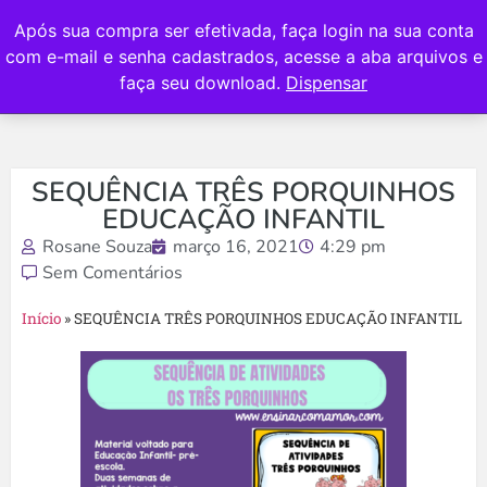
Após sua compra ser efetivada, faça login na sua conta
com e-mail e senha cadastrados, acesse a aba arquivos e
faça seu download.
Dispensar
SEQUÊNCIA TRÊS PORQUINHOS
EDUCAÇÃO INFANTIL
Rosane Souza
março 16, 2021
4:29 pm
Sem Comentários
Início
»
SEQUÊNCIA TRÊS PORQUINHOS EDUCAÇÃO INFANTIL