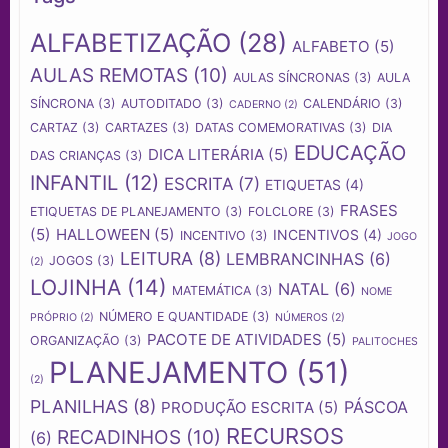
ALFABETIZAÇÃO
(28)
ALFABETO
(5)
AULAS REMOTAS
(10)
AULAS SÍNCRONAS
(3)
AULA
SÍNCRONA
(3)
AUTODITADO
(3)
CALENDÁRIO
(3)
CADERNO
(2)
CARTAZ
(3)
CARTAZES
(3)
DATAS COMEMORATIVAS
(3)
DIA
EDUCAÇÃO
DICA LITERÁRIA
(5)
DAS CRIANÇAS
(3)
INFANTIL
(12)
ESCRITA
(7)
ETIQUETAS
(4)
FRASES
ETIQUETAS DE PLANEJAMENTO
(3)
FOLCLORE
(3)
(5)
HALLOWEEN
(5)
INCENTIVOS
(4)
INCENTIVO
(3)
JOGO
LEITURA
(8)
LEMBRANCINHAS
(6)
JOGOS
(3)
(2)
LOJINHA
(14)
NATAL
(6)
MATEMÁTICA
(3)
NOME
NÚMERO E QUANTIDADE
(3)
PRÓPRIO
(2)
NÚMEROS
(2)
PACOTE DE ATIVIDADES
(5)
ORGANIZAÇÃO
(3)
PALITOCHES
PLANEJAMENTO
(51)
(2)
PLANILHAS
(8)
PÁSCOA
PRODUÇÃO ESCRITA
(5)
RECURSOS
RECADINHOS
(10)
(6)