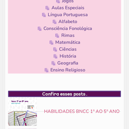
Jogos
Aulas Especiais
Língua Portuguesa
Alfabeto
Consciência Fonológica
Rimas
Matemática
Ciências
História
Geografia
Ensino Religioso
Confira esses posts.
HABILIDADES BNCC 1º AO 5º ANO