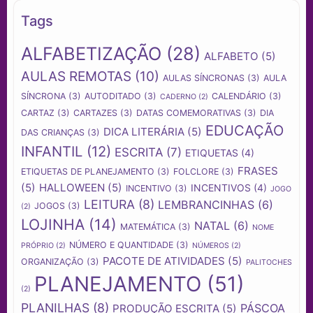
Tags
ALFABETIZAÇÃO
(28)
ALFABETO
(5)
AULAS REMOTAS
(10)
AULAS SÍNCRONAS
(3)
AULA
SÍNCRONA
(3)
AUTODITADO
(3)
CALENDÁRIO
(3)
CADERNO
(2)
CARTAZ
(3)
CARTAZES
(3)
DATAS COMEMORATIVAS
(3)
DIA
EDUCAÇÃO
DICA LITERÁRIA
(5)
DAS CRIANÇAS
(3)
INFANTIL
(12)
ESCRITA
(7)
ETIQUETAS
(4)
FRASES
ETIQUETAS DE PLANEJAMENTO
(3)
FOLCLORE
(3)
(5)
HALLOWEEN
(5)
INCENTIVOS
(4)
INCENTIVO
(3)
JOGO
LEITURA
(8)
LEMBRANCINHAS
(6)
JOGOS
(3)
(2)
LOJINHA
(14)
NATAL
(6)
MATEMÁTICA
(3)
NOME
NÚMERO E QUANTIDADE
(3)
PRÓPRIO
(2)
NÚMEROS
(2)
PACOTE DE ATIVIDADES
(5)
ORGANIZAÇÃO
(3)
PALITOCHES
PLANEJAMENTO
(51)
(2)
PLANILHAS
(8)
PÁSCOA
PRODUÇÃO ESCRITA
(5)