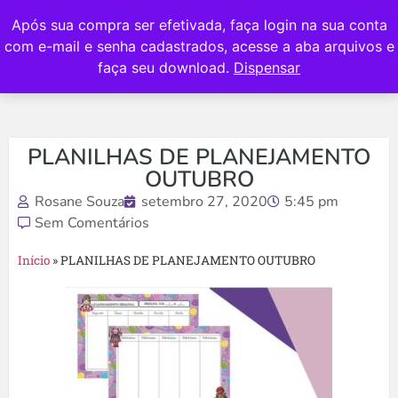
Após sua compra ser efetivada, faça login na sua conta
com e-mail e senha cadastrados, acesse a aba arquivos e
faça seu download.
Dispensar
PLANILHAS DE PLANEJAMENTO
OUTUBRO
Rosane Souza
setembro 27, 2020
5:45 pm
Sem Comentários
Início
»
PLANILHAS DE PLANEJAMENTO OUTUBRO