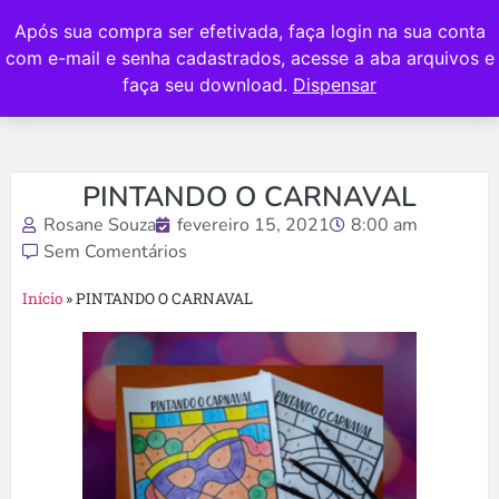
Após sua compra ser efetivada, faça login na sua conta
com e-mail e senha cadastrados, acesse a aba arquivos e
faça seu download.
Dispensar
PINTANDO O CARNAVAL
Rosane Souza
fevereiro 15, 2021
8:00 am
Sem Comentários
Início
»
PINTANDO O CARNAVAL