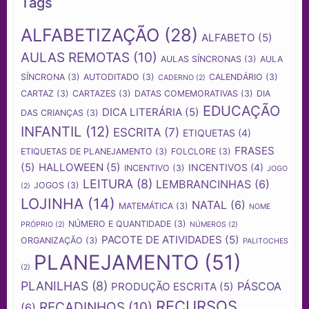
Tags
ALFABETIZAÇÃO
(28)
ALFABETO
(5)
AULAS REMOTAS
(10)
AULAS SÍNCRONAS
(3)
AULA
SÍNCRONA
(3)
AUTODITADO
(3)
CALENDÁRIO
(3)
CADERNO
(2)
CARTAZ
(3)
CARTAZES
(3)
DATAS COMEMORATIVAS
(3)
DIA
EDUCAÇÃO
DICA LITERÁRIA
(5)
DAS CRIANÇAS
(3)
INFANTIL
(12)
ESCRITA
(7)
ETIQUETAS
(4)
FRASES
ETIQUETAS DE PLANEJAMENTO
(3)
FOLCLORE
(3)
(5)
HALLOWEEN
(5)
INCENTIVOS
(4)
INCENTIVO
(3)
JOGO
LEITURA
(8)
LEMBRANCINHAS
(6)
JOGOS
(3)
(2)
LOJINHA
(14)
NATAL
(6)
MATEMÁTICA
(3)
NOME
NÚMERO E QUANTIDADE
(3)
PRÓPRIO
(2)
NÚMEROS
(2)
PACOTE DE ATIVIDADES
(5)
ORGANIZAÇÃO
(3)
PALITOCHES
PLANEJAMENTO
(51)
(2)
PLANILHAS
(8)
PÁSCOA
PRODUÇÃO ESCRITA
(5)
RECURSOS
RECADINHOS
(10)
(6)