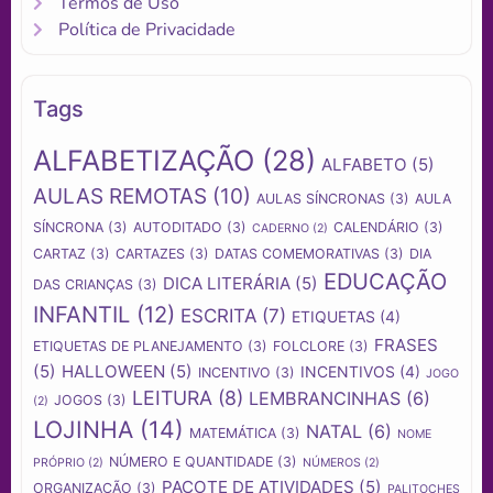
Termos de Uso
Política de Privacidade
Tags
ALFABETIZAÇÃO
(28)
ALFABETO
(5)
AULAS REMOTAS
(10)
AULAS SÍNCRONAS
(3)
AULA
SÍNCRONA
(3)
AUTODITADO
(3)
CALENDÁRIO
(3)
CADERNO
(2)
CARTAZ
(3)
CARTAZES
(3)
DATAS COMEMORATIVAS
(3)
DIA
EDUCAÇÃO
DICA LITERÁRIA
(5)
DAS CRIANÇAS
(3)
INFANTIL
(12)
ESCRITA
(7)
ETIQUETAS
(4)
FRASES
ETIQUETAS DE PLANEJAMENTO
(3)
FOLCLORE
(3)
(5)
HALLOWEEN
(5)
INCENTIVOS
(4)
INCENTIVO
(3)
JOGO
LEITURA
(8)
LEMBRANCINHAS
(6)
JOGOS
(3)
(2)
LOJINHA
(14)
NATAL
(6)
MATEMÁTICA
(3)
NOME
NÚMERO E QUANTIDADE
(3)
PRÓPRIO
(2)
NÚMEROS
(2)
PACOTE DE ATIVIDADES
(5)
ORGANIZAÇÃO
(3)
PALITOCHES