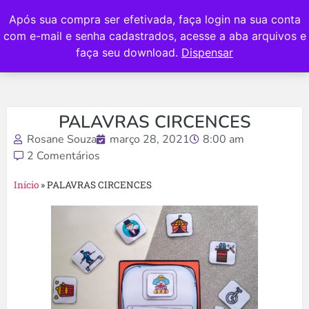
Após sua compra ser efetivada, faça login na sua conta
com e-mail e senha cadastrados, acesse a aba arquivos e
faça seu download.
Dispensar
PALAVRAS CIRCENCES
Rosane Souza
março 28, 2021
8:00 am
2 Comentários
Início
»
PALAVRAS CIRCENCES