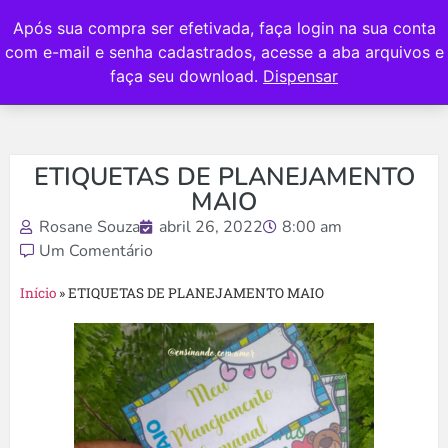
Após sua compra ser efetivada, faça login na sua conta
com e-mail e senha cadastrados, acesse a aba arquivos e
faça seu download.
Dispensar
ETIQUETAS DE PLANEJAMENTO
MAIO
Rosane Souza
abril 26, 2022
8:00 am
Um Comentário
Início
»
ETIQUETAS DE PLANEJAMENTO MAIO