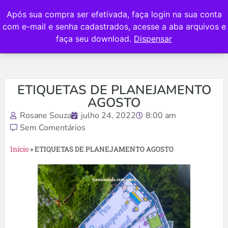
Após sua compra ser efetivada, faça login na sua conta
com e-mail e senha cadastrados, acesse a aba arquivos e
faça seu download.
Dispensar
ETIQUETAS DE PLANEJAMENTO
AGOSTO
Rosane Souza
julho 24, 2022
8:00 am
Sem Comentários
Início
»
ETIQUETAS DE PLANEJAMENTO AGOSTO