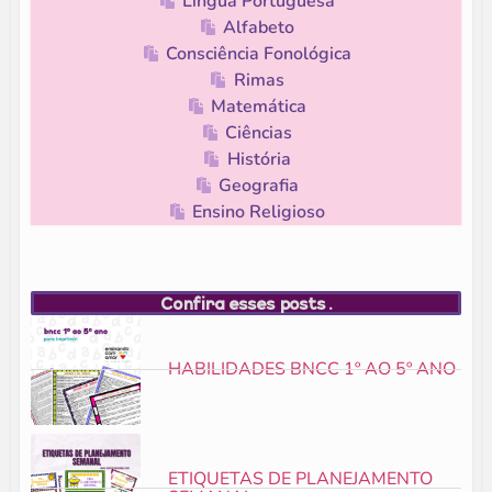
Língua Portuguesa
Alfabeto
Consciência Fonológica
Rimas
Matemática
Ciências
História
Geografia
Ensino Religioso
Confira esses posts.
HABILIDADES BNCC 1º AO 5º ANO
ETIQUETAS DE PLANEJAMENTO