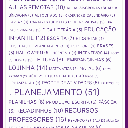
AULAS REMOTAS
(10)
AULAS SÍNCRONAS
(3)
AULA
SÍNCRONA
(3)
AUTODITADO
(3)
CALENDÁRIO
(3)
CADERNO
(2)
CARTAZ
(3)
CARTAZES
(3)
DATAS COMEMORATIVAS
(3)
DIA
EDUCAÇÃO
DICA LITERÁRIA
(5)
DAS CRIANÇAS
(3)
INFANTIL
(12)
ESCRITA
(7)
ETIQUETAS
(4)
FRASES
ETIQUETAS DE PLANEJAMENTO
(3)
FOLCLORE
(3)
(5)
HALLOWEEN
(5)
INCENTIVOS
(4)
INCENTIVO
(3)
JOGO
LEITURA
(8)
LEMBRANCINHAS
(6)
JOGOS
(3)
(2)
LOJINHA
(14)
NATAL
(6)
MATEMÁTICA
(3)
NOME
NÚMERO E QUANTIDADE
(3)
PRÓPRIO
(2)
NÚMEROS
(2)
PACOTE DE ATIVIDADES
(5)
ORGANIZAÇÃO
(3)
PALITOCHES
PLANEJAMENTO
(51)
(2)
PLANILHAS
(8)
PÁSCOA
PRODUÇÃO ESCRITA
(5)
RECURSOS
RECADINHOS
(10)
(6)
PROFESSORES
(16)
REFORÇO
(3)
SALA DE AULA
(2)
VOLTA ÀS AULAS
(6)
SEQUÊNCIA NUMÉRICA
(3)