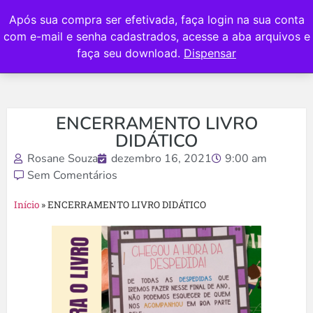
Após sua compra ser efetivada, faça login na sua conta
com e-mail e senha cadastrados, acesse a aba arquivos e
faça seu download.
Dispensar
ENCERRAMENTO LIVRO
DIDÁTICO
Rosane Souza
dezembro 16, 2021
9:00 am
Sem Comentários
Início
»
ENCERRAMENTO LIVRO DIDÁTICO