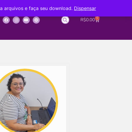
ba arquivos e faça seu download.
Dispensar
0
R$
0.00