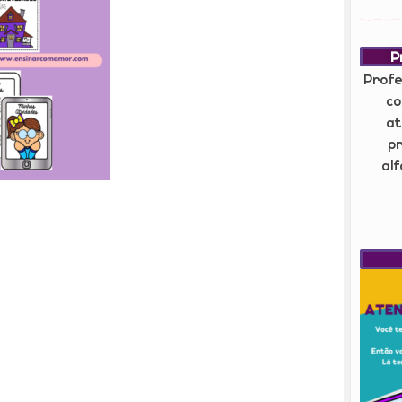
P
Profe
co
at
pr
al