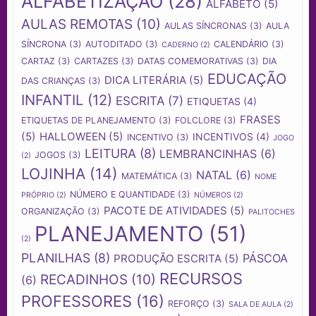
ALFABETIZAÇÃO
(28)
ALFABETO
(5)
AULAS REMOTAS
(10)
AULAS SÍNCRONAS
(3)
AULA
SÍNCRONA
(3)
AUTODITADO
(3)
CALENDÁRIO
(3)
CADERNO
(2)
CARTAZ
(3)
CARTAZES
(3)
DATAS COMEMORATIVAS
(3)
DIA
EDUCAÇÃO
DICA LITERÁRIA
(5)
DAS CRIANÇAS
(3)
INFANTIL
(12)
ESCRITA
(7)
ETIQUETAS
(4)
FRASES
ETIQUETAS DE PLANEJAMENTO
(3)
FOLCLORE
(3)
(5)
HALLOWEEN
(5)
INCENTIVOS
(4)
INCENTIVO
(3)
JOGO
LEITURA
(8)
LEMBRANCINHAS
(6)
JOGOS
(3)
(2)
LOJINHA
(14)
NATAL
(6)
MATEMÁTICA
(3)
NOME
NÚMERO E QUANTIDADE
(3)
PRÓPRIO
(2)
NÚMEROS
(2)
PACOTE DE ATIVIDADES
(5)
ORGANIZAÇÃO
(3)
PALITOCHES
PLANEJAMENTO
(51)
(2)
PLANILHAS
(8)
PÁSCOA
PRODUÇÃO ESCRITA
(5)
RECURSOS
RECADINHOS
(10)
(6)
PROFESSORES
(16)
REFORÇO
(3)
SALA DE AULA
(2)