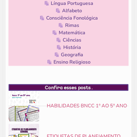
Língua Portuguesa
Alfabeto
Consciência Fonológica
Rimas
Matemática
Ciências
História
Geografia
Ensino Religioso
Confira esses posts.
HABILIDADES BNCC 1º AO 5º ANO
ETIQUETAS DE PLANEJAMENTO