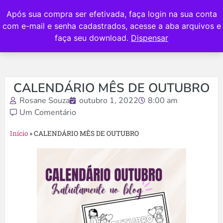
Após sua compra ser efetivada, faça login na sua conta
com e-mail e senha cadastrados, acesse a aba arquivos e
faça seu download.
Dispensar
CALENDÁRIO MÊS DE OUTUBRO
Rosane Souza
outubro 1, 2022
8:00 am
Um Comentário
Início
»
CALENDÁRIO MÊS DE OUTUBRO