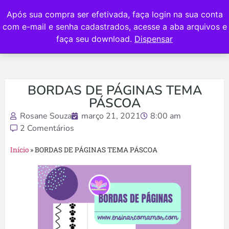
Após sua compra ser efetivada, faça login na sua conta
com e-mail e senha cadastrados, acesse a aba arquivos e
faça seu download.
Dispensar
BORDAS DE PÁGINAS TEMA
PÁSCOA
Rosane Souza
março 21, 2021
8:00 am
2 Comentários
Início
»
BORDAS DE PÁGINAS TEMA PÁSCOA