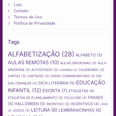
Loja
Contato
Termos de Uso
Política de Privacidade
Tags
ALFABETIZAÇÃO
(28)
ALFABETO
(5)
AULAS REMOTAS
(10)
AULAS SÍNCRONAS
(3)
AULA
SÍNCRONA
(3)
AUTODITADO
(3)
CALENDÁRIO
(3)
CADERNO
(2)
CARTAZ
(3)
CARTAZES
(3)
DATAS COMEMORATIVAS
(3)
DIA
EDUCAÇÃO
DICA LITERÁRIA
(5)
DAS CRIANÇAS
(3)
INFANTIL
(12)
ESCRITA
(7)
ETIQUETAS
(4)
FRASES
ETIQUETAS DE PLANEJAMENTO
(3)
FOLCLORE
(3)
(5)
HALLOWEEN
(5)
INCENTIVOS
(4)
INCENTIVO
(3)
JOGO
LEITURA
(8)
LEMBRANCINHAS
(6)
JOGOS
(3)
(2)