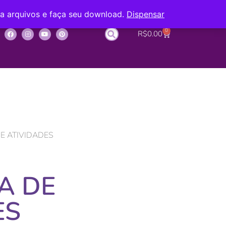
ba arquivos e faça seu download.
Dispensar
0
R$
0.00
E ATIVIDADES
A DE
ES