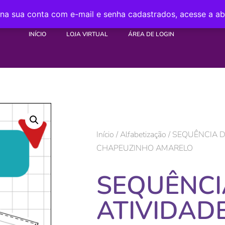
 na sua conta com e-mail e senha cadastrados, acesse a a
INÍCIO
LOJA VIRTUAL
ÁREA DE LOGIN
Início
/
Alfabetização
/ SEQUÊNCIA D
CHAPEUZINHO AMARELO
SEQUÊNCI
ATIVIDAD