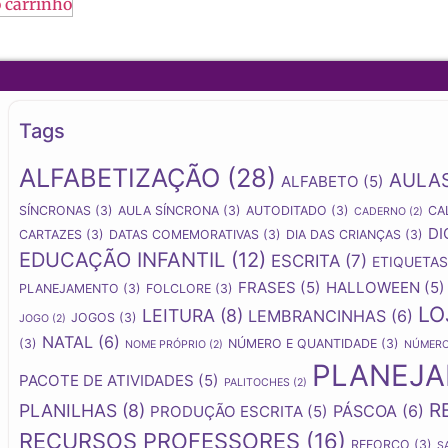
 carrinho
Tags
ALFABETIZAÇÃO
(28)
AULA
ALFABETO
(5)
SÍNCRONAS
(3)
AULA SÍNCRONA
(3)
AUTODITADO
(3)
CA
CADERNO
(2)
DI
CARTAZES
(3)
DATAS COMEMORATIVAS
(3)
DIA DAS CRIANÇAS
(3)
EDUCAÇÃO INFANTIL
(12)
ESCRITA
(7)
ETIQUETAS
FRASES
(5)
HALLOWEEN
(5)
PLANEJAMENTO
(3)
FOLCLORE
(3)
LO
LEITURA
(8)
LEMBRANCINHAS
(6)
JOGOS
(3)
JOGO
(2)
NATAL
(6)
(3)
NÚMERO E QUANTIDADE
(3)
NOME PRÓPRIO
(2)
NÚMER
PLANEJ
PACOTE DE ATIVIDADES
(5)
PALITOCHES
(2)
R
PLANILHAS
(8)
PÁSCOA
(6)
PRODUÇÃO ESCRITA
(5)
RECURSOS PROFESSORES
(16)
REFORÇO
(3)
S