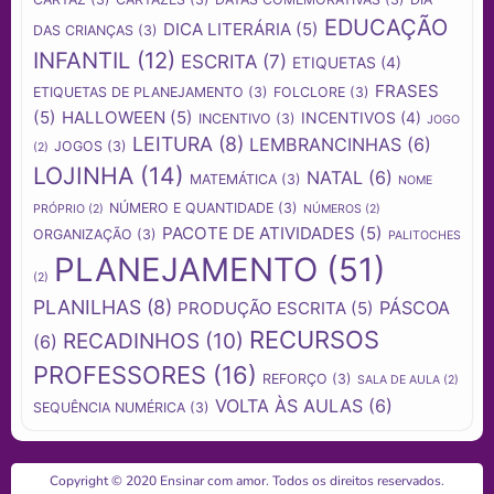
EDUCAÇÃO
DICA LITERÁRIA
(5)
DAS CRIANÇAS
(3)
INFANTIL
(12)
ESCRITA
(7)
ETIQUETAS
(4)
FRASES
ETIQUETAS DE PLANEJAMENTO
(3)
FOLCLORE
(3)
(5)
HALLOWEEN
(5)
INCENTIVOS
(4)
INCENTIVO
(3)
JOGO
LEITURA
(8)
LEMBRANCINHAS
(6)
JOGOS
(3)
(2)
LOJINHA
(14)
NATAL
(6)
MATEMÁTICA
(3)
NOME
NÚMERO E QUANTIDADE
(3)
PRÓPRIO
(2)
NÚMEROS
(2)
PACOTE DE ATIVIDADES
(5)
ORGANIZAÇÃO
(3)
PALITOCHES
PLANEJAMENTO
(51)
(2)
PLANILHAS
(8)
PÁSCOA
PRODUÇÃO ESCRITA
(5)
RECURSOS
RECADINHOS
(10)
(6)
PROFESSORES
(16)
REFORÇO
(3)
SALA DE AULA
(2)
VOLTA ÀS AULAS
(6)
SEQUÊNCIA NUMÉRICA
(3)
Copyright © 2020 Ensinar com amor. Todos os direitos reservados.