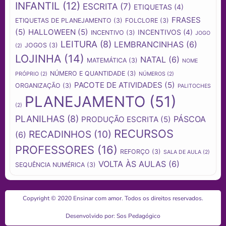
INFANTIL
(12)
ESCRITA
(7)
ETIQUETAS
(4)
FRASES
ETIQUETAS DE PLANEJAMENTO
(3)
FOLCLORE
(3)
(5)
HALLOWEEN
(5)
INCENTIVOS
(4)
INCENTIVO
(3)
JOGO
LEITURA
(8)
LEMBRANCINHAS
(6)
JOGOS
(3)
(2)
LOJINHA
(14)
NATAL
(6)
MATEMÁTICA
(3)
NOME
NÚMERO E QUANTIDADE
(3)
PRÓPRIO
(2)
NÚMEROS
(2)
PACOTE DE ATIVIDADES
(5)
ORGANIZAÇÃO
(3)
PALITOCHES
PLANEJAMENTO
(51)
(2)
PLANILHAS
(8)
PÁSCOA
PRODUÇÃO ESCRITA
(5)
RECURSOS
RECADINHOS
(10)
(6)
PROFESSORES
(16)
REFORÇO
(3)
SALA DE AULA
(2)
VOLTA ÀS AULAS
(6)
SEQUÊNCIA NUMÉRICA
(3)
Copyright © 2020 Ensinar com amor. Todos os direitos reservados.
Desenvolvido por: Sos Pedagógico