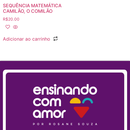
SEQUÊNCIA MATEMÁTICA
CAMILÃO, O COMILÃO
R$
20.00
Adicionar ao carrinho