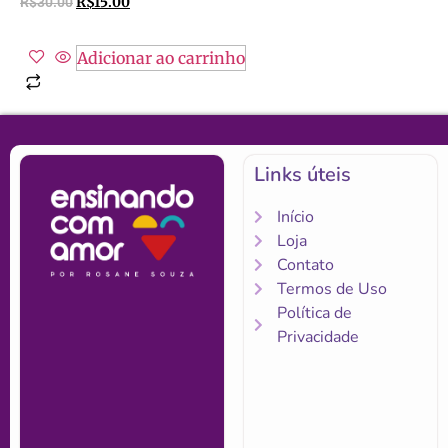
R$
30.00
R$
15.00
Adicionar ao carrinho
Links úteis
Início
Loja
Contato
Termos de Uso
Política de
Privacidade