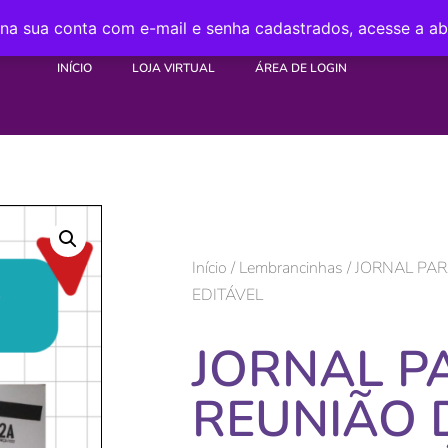
 na sua conta com e-mail e senha cadastrados, acesse a a
INÍCIO
LOJA VIRTUAL
ÁREA DE LOGIN
Início
/
Lembrancinhas
/ JORNAL PAR
EDITÁVEL
JORNAL P
REUNIÃO 