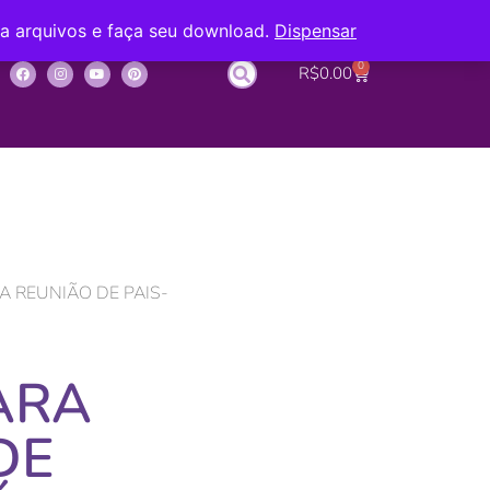
ba arquivos e faça seu download.
Dispensar
0
R$
0.00
A REUNIÃO DE PAIS-
ARA
DE