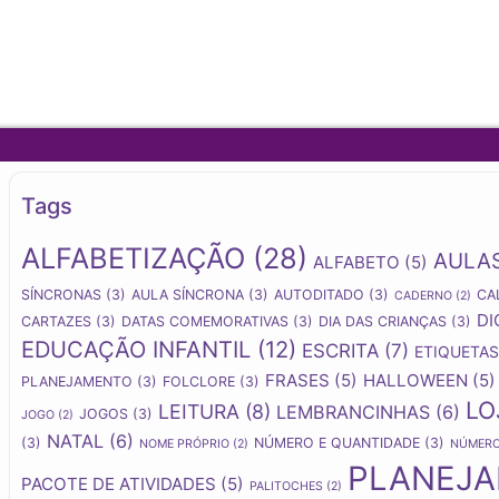
Tags
ALFABETIZAÇÃO
(28)
AULA
ALFABETO
(5)
SÍNCRONAS
(3)
AULA SÍNCRONA
(3)
AUTODITADO
(3)
CA
CADERNO
(2)
DI
CARTAZES
(3)
DATAS COMEMORATIVAS
(3)
DIA DAS CRIANÇAS
(3)
EDUCAÇÃO INFANTIL
(12)
ESCRITA
(7)
ETIQUETAS
FRASES
(5)
HALLOWEEN
(5)
PLANEJAMENTO
(3)
FOLCLORE
(3)
LO
LEITURA
(8)
LEMBRANCINHAS
(6)
JOGOS
(3)
JOGO
(2)
NATAL
(6)
(3)
NÚMERO E QUANTIDADE
(3)
NOME PRÓPRIO
(2)
NÚMER
PLANEJ
PACOTE DE ATIVIDADES
(5)
PALITOCHES
(2)