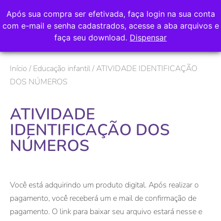
Após sua compra ser efetivada, faça login na sua conta
com e-mail e senha cadastrados, acesse a aba arquivos e
faça seu download.
Dispensar
Início
/
Educação infantil
/ ATIVIDADE IDENTIFICAÇÃO
DOS NÚMEROS
ATIVIDADE
IDENTIFICAÇÃO DOS
NÚMEROS
Você está adquirindo um produto digital. Após realizar o
pagamento, você receberá um e mail de confirmação de
pagamento. O link para baixar seu arquivo estará nesse e