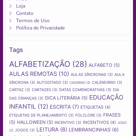
Loja
Contato
Termos de Uso
Política de Privacidade
Tags
ALFABETIZAÇÃO
(28)
ALFABETO
(5)
AULAS REMOTAS
(10)
AULAS SÍNCRONAS
(3)
AULA
SÍNCRONA
(3)
AUTODITADO
(3)
CALENDÁRIO
(3)
CADERNO
(2)
CARTAZ
(3)
CARTAZES
(3)
DATAS COMEMORATIVAS
(3)
DIA
EDUCAÇÃO
DICA LITERÁRIA
(5)
DAS CRIANÇAS
(3)
INFANTIL
(12)
ESCRITA
(7)
ETIQUETAS
(4)
FRASES
ETIQUETAS DE PLANEJAMENTO
(3)
FOLCLORE
(3)
(5)
HALLOWEEN
(5)
INCENTIVOS
(4)
INCENTIVO
(3)
JOGO
LEITURA
(8)
LEMBRANCINHAS
(6)
JOGOS
(3)
(2)