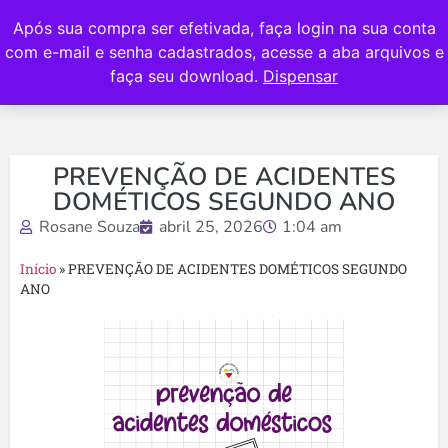
Após sua compra ser efetivada, faça login na sua conta
com e-mail e senha cadastrados, acesse a aba arquivos e
faça seu download.
Dispensar
PREVENÇÃO DE ACIDENTES
DOMÉTICOS SEGUNDO ANO
Rosane Souza
abril 25, 2026
1:04 am
Início
»
PREVENÇÃO DE ACIDENTES DOMÉTICOS SEGUNDO
ANO