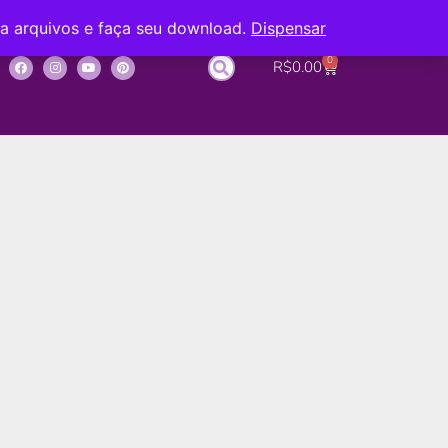
ba arquivos e faça seu download.
Dispensar
0
R$
0.00