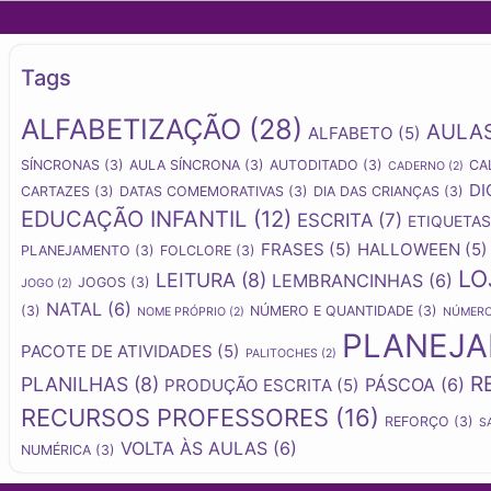
Tags
ALFABETIZAÇÃO
(28)
AULA
ALFABETO
(5)
SÍNCRONAS
(3)
AULA SÍNCRONA
(3)
AUTODITADO
(3)
CA
CADERNO
(2)
DI
CARTAZES
(3)
DATAS COMEMORATIVAS
(3)
DIA DAS CRIANÇAS
(3)
EDUCAÇÃO INFANTIL
(12)
ESCRITA
(7)
ETIQUETAS
FRASES
(5)
HALLOWEEN
(5)
PLANEJAMENTO
(3)
FOLCLORE
(3)
LO
LEITURA
(8)
LEMBRANCINHAS
(6)
JOGOS
(3)
JOGO
(2)
NATAL
(6)
(3)
NÚMERO E QUANTIDADE
(3)
NOME PRÓPRIO
(2)
NÚMER
PLANEJ
PACOTE DE ATIVIDADES
(5)
PALITOCHES
(2)
R
PLANILHAS
(8)
PÁSCOA
(6)
PRODUÇÃO ESCRITA
(5)
RECURSOS PROFESSORES
(16)
REFORÇO
(3)
S
VOLTA ÀS AULAS
(6)
NUMÉRICA
(3)