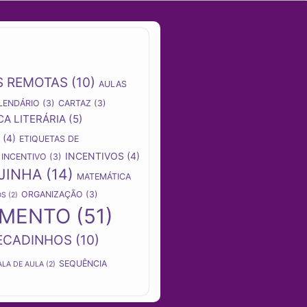
S REMOTAS
(10)
AULAS
LENDÁRIO
(3)
CARTAZ
(3)
CA LITERÁRIA
(5)
(4)
ETIQUETAS DE
INCENTIVOS
(4)
INCENTIVO
(3)
JINHA
(14)
MATEMÁTICA
ORGANIZAÇÃO
(3)
OS
(2)
AMENTO
(51)
ECADINHOS
(10)
SEQUÊNCIA
ALA DE AULA
(2)