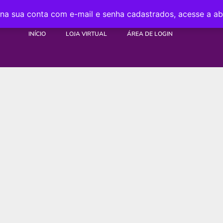
 na sua conta com e-mail e senha cadastrados, acesse a a
INÍCIO
LOJA VIRTUAL
ÁREA DE LOGIN