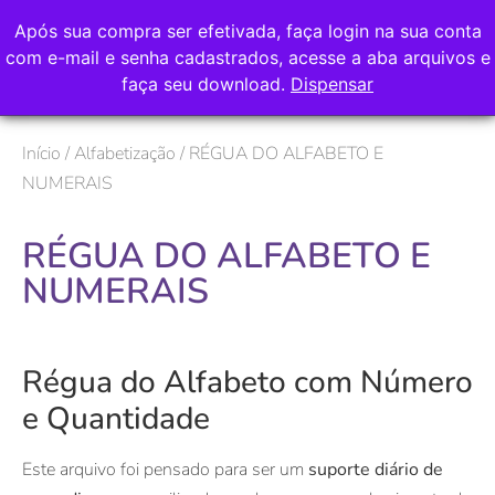
Após sua compra ser efetivada, faça login na sua conta
com e-mail e senha cadastrados, acesse a aba arquivos e
faça seu download.
Dispensar
Início
/
Alfabetização
/ RÉGUA DO ALFABETO E
NUMERAIS
RÉGUA DO ALFABETO E
NUMERAIS
Régua do Alfabeto com Número
e Quantidade
Este arquivo foi pensado para ser um
suporte diário de