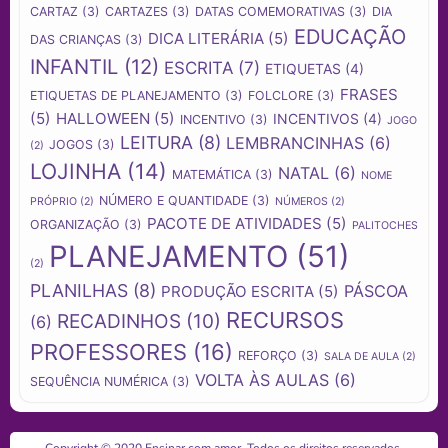
CARTAZ
(3)
CARTAZES
(3)
DATAS COMEMORATIVAS
(3)
DIA
EDUCAÇÃO
DICA LITERÁRIA
(5)
DAS CRIANÇAS
(3)
INFANTIL
(12)
ESCRITA
(7)
ETIQUETAS
(4)
FRASES
ETIQUETAS DE PLANEJAMENTO
(3)
FOLCLORE
(3)
(5)
HALLOWEEN
(5)
INCENTIVOS
(4)
INCENTIVO
(3)
JOGO
LEITURA
(8)
LEMBRANCINHAS
(6)
JOGOS
(3)
(2)
LOJINHA
(14)
NATAL
(6)
MATEMÁTICA
(3)
NOME
NÚMERO E QUANTIDADE
(3)
PRÓPRIO
(2)
NÚMEROS
(2)
PACOTE DE ATIVIDADES
(5)
ORGANIZAÇÃO
(3)
PALITOCHES
PLANEJAMENTO
(51)
(2)
PLANILHAS
(8)
PÁSCOA
PRODUÇÃO ESCRITA
(5)
RECURSOS
RECADINHOS
(10)
(6)
PROFESSORES
(16)
REFORÇO
(3)
SALA DE AULA
(2)
VOLTA ÀS AULAS
(6)
SEQUÊNCIA NUMÉRICA
(3)