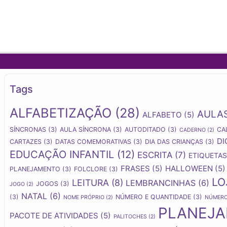
Tags
ALFABETIZAÇÃO
(28)
AULA
ALFABETO
(5)
SÍNCRONAS
(3)
AULA SÍNCRONA
(3)
AUTODITADO
(3)
CA
CADERNO
(2)
DI
CARTAZES
(3)
DATAS COMEMORATIVAS
(3)
DIA DAS CRIANÇAS
(3)
EDUCAÇÃO INFANTIL
(12)
ESCRITA
(7)
ETIQUETAS
FRASES
(5)
HALLOWEEN
(5)
PLANEJAMENTO
(3)
FOLCLORE
(3)
LO
LEITURA
(8)
LEMBRANCINHAS
(6)
JOGOS
(3)
JOGO
(2)
NATAL
(6)
(3)
NÚMERO E QUANTIDADE
(3)
NOME PRÓPRIO
(2)
NÚMER
PLANEJ
PACOTE DE ATIVIDADES
(5)
PALITOCHES
(2)