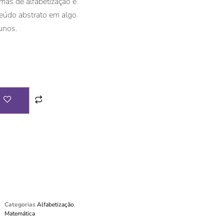
rmas de alfabetização e
teúdo abstrato em algo
unos.
Categorias
Alfabetização
,
Matemática