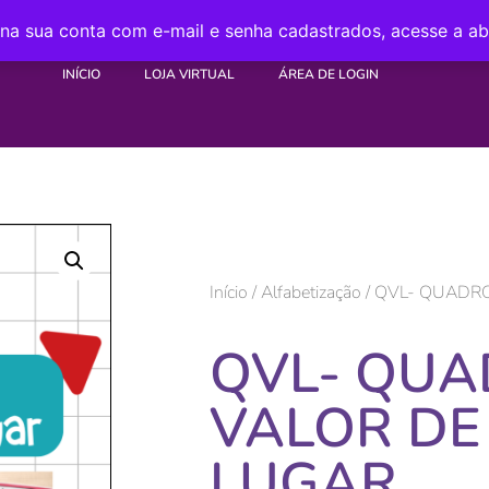
 na sua conta com e-mail e senha cadastrados, acesse a a
INÍCIO
LOJA VIRTUAL
ÁREA DE LOGIN
Início
/
Alfabetização
/ QVL- QUADR
QVL- QU
VALOR DE
LUGAR