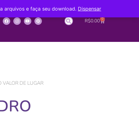
ba arquivos e faça seu download.
Dispensar
0
R$
0.00
O VALOR DE LUGAR
ADRO