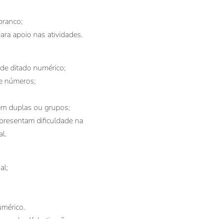
branco;
ara apoio nas atividades.
de ditado numérico;
e números;
em duplas ou grupos;
presentam dificuldade na
l.
al;
mérico.