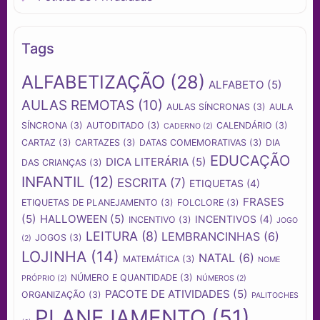
Tags
ALFABETIZAÇÃO
(28)
ALFABETO
(5)
AULAS REMOTAS
(10)
AULAS SÍNCRONAS
(3)
AULA
SÍNCRONA
(3)
AUTODITADO
(3)
CALENDÁRIO
(3)
CADERNO
(2)
CARTAZ
(3)
CARTAZES
(3)
DATAS COMEMORATIVAS
(3)
DIA
EDUCAÇÃO
DICA LITERÁRIA
(5)
DAS CRIANÇAS
(3)
INFANTIL
(12)
ESCRITA
(7)
ETIQUETAS
(4)
FRASES
ETIQUETAS DE PLANEJAMENTO
(3)
FOLCLORE
(3)
(5)
HALLOWEEN
(5)
INCENTIVOS
(4)
INCENTIVO
(3)
JOGO
LEITURA
(8)
LEMBRANCINHAS
(6)
JOGOS
(3)
(2)
LOJINHA
(14)
NATAL
(6)
MATEMÁTICA
(3)
NOME
NÚMERO E QUANTIDADE
(3)
PRÓPRIO
(2)
NÚMEROS
(2)
PACOTE DE ATIVIDADES
(5)
ORGANIZAÇÃO
(3)
PALITOCHES
PLANEJAMENTO
(51)